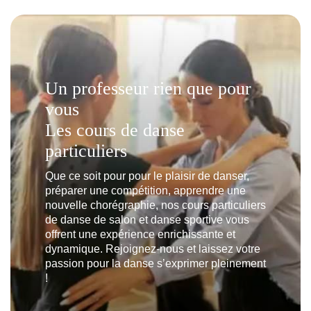
Un professeur rien que pour
vous
Les cours de danse
particuliers
Que ce soit pour pour le plaisir de danser,
préparer une compétition, apprendre une
nouvelle chorégraphie, nos cours particuliers
de danse de salon et danse sportive vous
offrent une expérience enrichissante et
dynamique. Rejoignez-nous et laissez votre
passion pour la danse s’exprimer pleinement
!