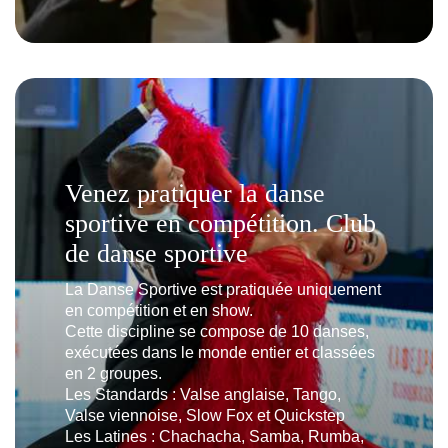
Venez pratiquer la danse
sportive en compétition. Club
de danse sportive
La Danse Sportive est pratiquée uniquement
en compétition et en show.
Cette discipline se compose de 10 danses,
exécutées dans le monde entier et classées
en 2 groupes.
Les Standards : Valse anglaise, Tango,
Valse viennoise, Slow Fox et Quickstep
Les Latines : Chachacha, Samba, Rumba,